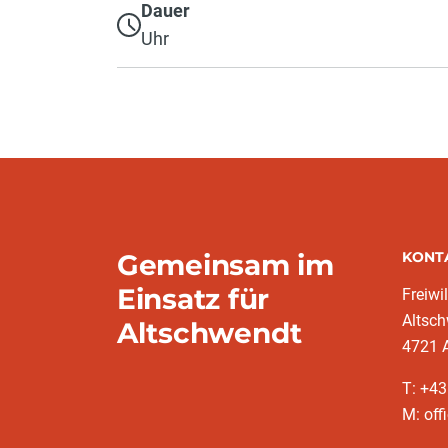
Dauer
Uhr
Gemeinsam im
KONT
Einsatz für
Freiwi
Altsc
Altschwendt
4721 
T: +4
M: off