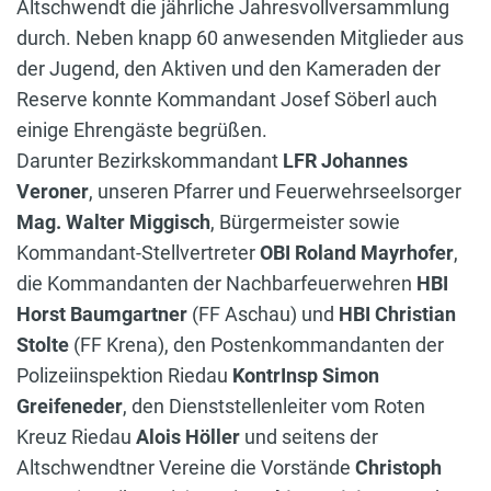
Altschwendt die jährliche Jahresvollversammlung
durch. Neben knapp 60 anwesenden Mitglieder aus
der Jugend, den Aktiven und den Kameraden der
Reserve konnte Kommandant Josef Söberl auch
einige Ehrengäste begrüßen.
Darunter Bezirkskommandant
LFR Johannes
Veroner
, unseren Pfarrer und Feuerwehrseelsorger
Mag. Walter Miggisch
, Bürgermeister sowie
Kommandant-Stellvertreter
OBI Roland Mayrhofer
,
die Kommandanten der Nachbarfeuerwehren
HBI
Horst Baumgartner
(FF Aschau) und
HBI Christian
Stolte
(FF Krena), den Postenkommandanten der
Polizeiinspektion Riedau
KontrInsp Simon
Greifeneder
, den Dienststellenleiter vom Roten
Kreuz Riedau
Alois Höller
und seitens der
Altschwendtner Vereine die Vorstände
Christoph